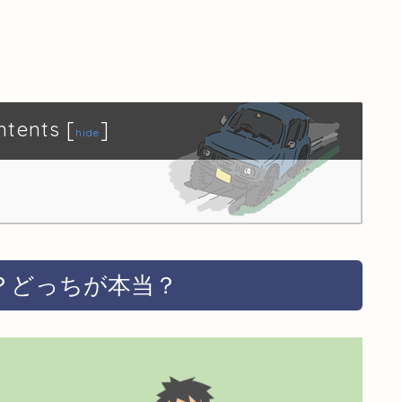
ntents
[
]
hide
？どっちが本当？