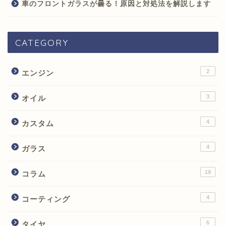
車のフロントガラスが曇る！原因と対処法を解説します
CATEGORY
2
エンジン
3
オイル
4
カスタム
4
ガラス
19
コラム
4
コーティング
6
タイヤ