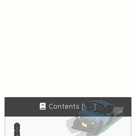
Contents
[
]
hide