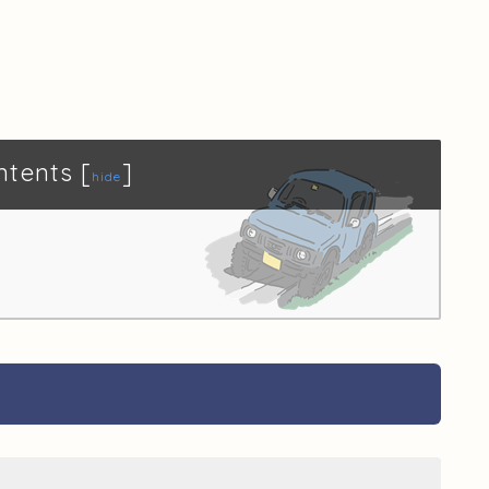
ntents
[
]
hide