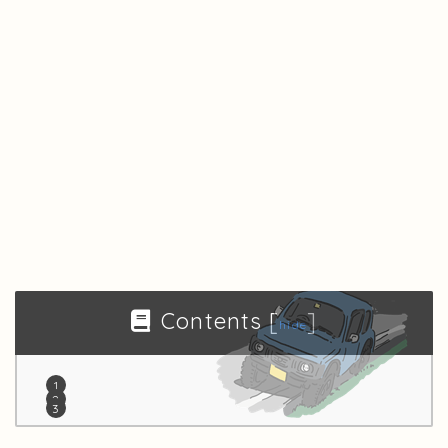
Contents
[
]
hide