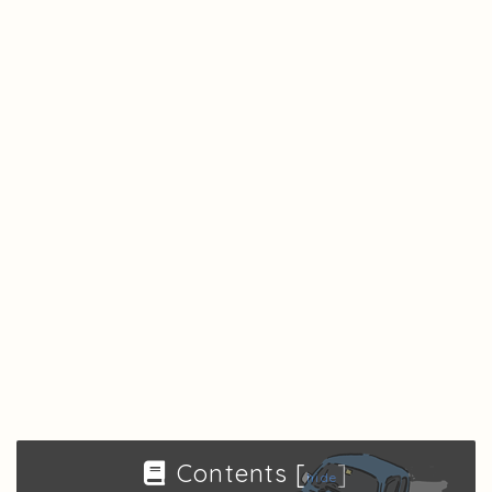
Contents
[
]
hide